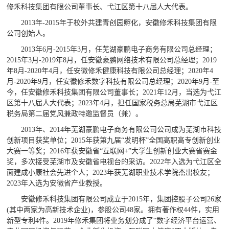
修禾科技集团有限公司董事长、弋江区第十八届人大代表。
2013年-2015年于校外共建青创园孵化，安徽修禾科技集团有限
公司创始人。
2013年6月-2015年3月，任芜湖豪鹏电子商务有限公司总经理；
2015年3月-2019年8月，任安徽豪鹏网络技术有限公司总经理；2019
年8月-2020年4月，任安徽修禾健康科技有限公司总经理；2020年4
月-2020年9月，任安徽修禾数字科技有限公司总经理；2020年9月-至
今，任安徽修禾科技集团有限公司董事长；2021年12月，当选为弋江
区第十八届人大代表；2023年4月，担任国家税务总局芜湖市弋江区
税务局第二届党风兼政特邀监督员（兼）。
2013年、2014年芜湖豪鹏电子商务有限公司公司成为芜湖市科技
创新项目获奖单位；2015年获第九届“发明杯”全国高职高专创新创业
大赛一等奖；2016年获安徽省“互联网+”大学生创新创业大赛省赛金
奖，多次接受芜湖市及安徽省电视台的采访。2022年入选为弋江区全
面建成小康社会先进个人；2023年获芜湖职业技术学院杰出校友；
2023年入选为安徽省产业教授。
安徽修禾科技集团有限公司成立于2015年，集团控股子公司26家
(其中两家为高新技术企业)，参股公司48家。拥有著作权44件，实用
新型专利4件。2019年修禾集团将业务划分成了“数字经济平台运营、